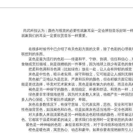
尚武科技认为：颜色与视觉的必要性就象耳朵一定会辨别音乐好坏一样
就象我们的耳朵一定要欣赏音乐一样重要。
在很多时候书中已介绍了有关色彩方面的文章，除了色彩的心理表现
联想到的东西。
蓝色是最为流行的色彩——传递和平、宁静、协调、信任和信心，
食物或烹饪领域，则是很糟糕的一件事情，因为地球上很少有蓝色的食
把柔和色调和冷色调（比如绿色）放在一处，让人会有抑郁的感觉，
米色是中性色，暗示者实用、保守和独立，它可能是让人感到无聊和
黑色被广泛地认为是悲哀、严肃和压抑的颜色，但在积极方面它能认
能是更优选择，毕竟对艺术家来说，黑色是最有魅力的色彩。而且在高
褐色是另一种保守的颜色，表现稳定、朴素和舒适。和黑色一样，如
绿色要非常谨慎地使用，因为对大多数人来说，他都产生一种强烈的
多人内心深处，它常被比作成嫉妒、卑鄙。
灰色在多数情况下，有保守意味，它代表实用，悲伤、安全和可靠性
性色做背景色，如浅褐色和白色。但是如果灰色适当地用一定冷色调和
对大多数人来说淡紫色是另一种能表达色彩情感的颜色，经常被运用
色。它都富于温柔和娇柔的涵义，要求我们在使用时一定要依您的具体
紫色是一种神秘的色彩，象征皇权和灵性，对于非传统和创造性方面
橙色是暖色调，寓意热心、动态和豪华。如果你要表现艳丽而引人注