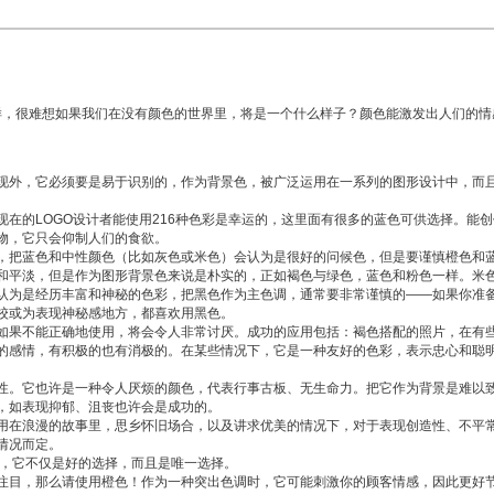
，很难想如果我们在没有颜色的世界里，将是一个什么样子？颜色能激发出人们的情
外，它必须要是易于识别的，作为背景色，被广泛运用在一系列的图形设计中，而且
现在的
LOGO设计
者能使用216种色彩是幸运的，这里面有很多的蓝色可供选择。能
物，它只会仰制人们的食欲。
把蓝色和中性颜色（比如灰色或米色）会认为是很好的问候色，但是要谨慎橙色和蓝
平淡，但是作为图形背景色来说是朴实的，正如褐色与绿色，蓝色和粉色一样。米色
为是经历丰富和神秘的色彩，把黑色作为主色调，通常要非常谨慎的——如果你准备
校或为表现神秘感地方，都喜欢用黑色。
果不能正确地使用，将会令人非常讨厌。成功的应用包括：褐色搭配的照片，在有些
感情，有积极的也有消极的。在某些情况下，它是一种友好的色彩，表示忠心和聪明
。它也许是一种令人厌烦的颜色，代表行事古板、无生命力。把它作为背景是难以致
，如表现抑郁、沮丧也许会是成功的。
在浪漫的故事里，思乡怀旧场合，以及讲求优美的情况下，对于表现创造性、不平常
情况而定。
，它不仅是好的选择，而且是唯一选择。
目，那么请使用橙色！作为一种突出色调时，它可能刺激你的顾客情感，因此更好节