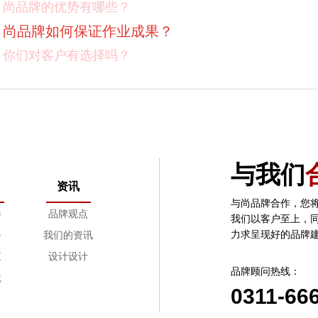
尚品牌的优势有哪些？
尚品牌如何保证作业成果？
你们对客户有选择吗？
我如何向我的同事及领导推荐尚品牌？有没有案例资料
项目启动之前您需要给我们提供什么资料？
项目启动之前您需要给我们提供什么资料？
怎样保证项目进度按时完成？
与我们
设计过程中双方怎样进行沟通？
资讯
如果在设计的过程中出现问题怎么处理？
与尚品牌合作，您
伴
品牌观点
我们以客户至上，
设计完成后都交付什么内容？
力求呈现好的品牌
务
我们的资讯
关于设计版权问题。
值
设计设计
交付后的服务。
品牌顾问热线：
境
0311-66
尚品牌的价格体系是什么样的？