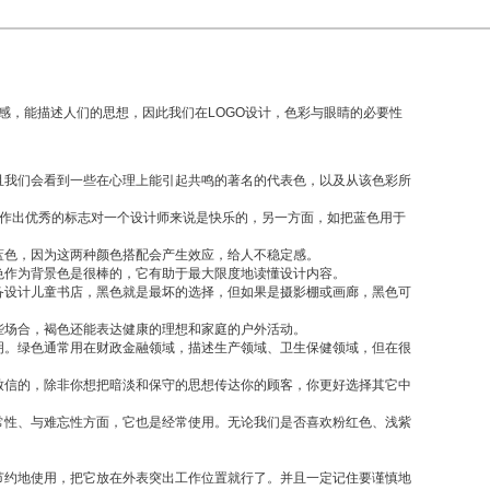
感，能描述人们的思想，因此我们在
LOGO设计
，色彩与眼睛的必要性
我们会看到一些在心理上能引起共鸣的著名的代表色，以及从该色彩所
创作出优秀的标志对一个设计师来说是快乐的，另一方面，如把蓝色用于
色，因为这两种颜色搭配会产生效应，给人不稳定感。
作为背景色是很棒的，它有助于最大限度地读懂设计内容。
设计儿童书店，黑色就是最坏的选择，但如果是摄影棚或画廊，黑色可
场合，褐色还能表达健康的理想和家庭的户外活动。
。绿色通常用在财政金融领域，描述生产领域、卫生保健领域，但在很
信的，除非你想把暗淡和保守的思想传达你的顾客，你更好选择其它中
性、与难忘性方面，它也是经常使用。无论我们是否喜欢粉红色、浅紫
约地使用，把它放在外表突出工作位置就行了。并且一定记住要谨慎地