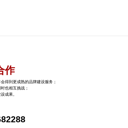
？
合作
将会得到更成熟的品牌建设服务；
同时也相互挑战；
建设成果。
682288