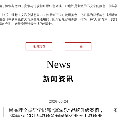
，慷慨与激动，竞争与进攻都可用红色体现。它也许是刺激的不安宁的颜色。但与褐
快乐、理想主义和充满想象力，如果你下决心使用黄色，把它作为背景能形成明暗
计中的白色作为背景是最通用的，因为它最容易识别，作为一种“无色”背景，我们
适的色彩，来量身设计最合适的
VI设计。
返回列表
下一篇
News
新闻资讯
2026-06-24
尚品牌全员研学邯郸 “冀农乐” 品牌升级案例，
深耕 VI 设计与品牌策划赋能河北本土品牌发