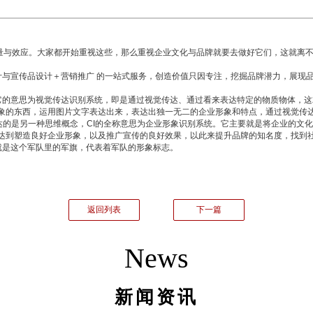
效应。大家都开始重视这些，那么重视企业文化与品牌就要去做好它们，这就离不开
计与宣传品设计＋营销推广 的一站式服务，创造价值只因专注，挖掘品牌潜力，展现
它的意思为视觉传达识别系统，即是通过视觉传达、通过看来表达特定的物质物体，这
象的东西，运用图片文字表达出来，表达出独一无二的企业形象和特点，通过视觉传
表达的是另一种思维概念，CI的全称意思为企业形象识别系统。它主要就是将企业的
达到塑造良好企业形象，以及推广宣传的良好效果，以此来提升品牌的知名度，找到
I就是这个军队里的军旗，代表着军队的形象标志。
返回列表
下一篇
News
新闻资讯