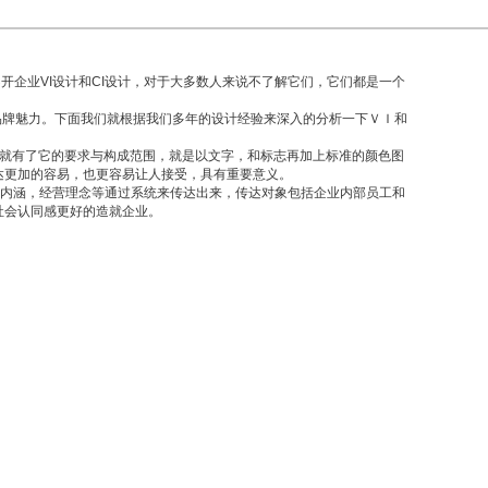
企业VI设计和CI设计，对于大多数人来说不了解它们，它们都是一个
品牌魅力。下面我们就根据我们多年的设计经验来深入的分析一下ＶＩ和
就有了它的要求与构成范围，就是以文字，和标志再加上标准的颜色图
达更加的容易，也更容易让人接受，具有重要意义。
文化内涵，经营理念等通过系统来传达出来，传达对象包括企业内部员工和
社会认同感更好的造就企业。