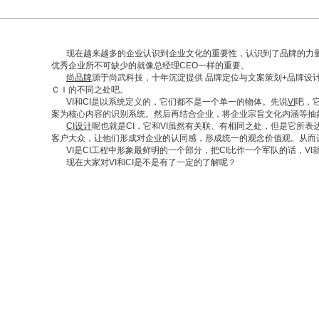
现在越来越多的企业认识到企业文化的重要性，认识到了品牌的力量与
优秀企业所不可缺少的就像总经理CEO一样的重要。
尚品牌
源于尚武科技，十年沉淀提供 品牌定位与文案策划+品牌设
ＣＩ的不同之处吧。
VI和CI是以系统定义的，它们都不是一个单一的物体。先说
VI
吧，
案为核心内容的识别系统。然后再结合企业，将企业宗旨文化内涵等抽
CI设计
呢也就是CI，它和VI虽然有关联、有相同之处，但是它所
客户大众，让他们形成对企业的认同感，形成统一的观念价值观。从而
VI是CI工程中形象最鲜明的一个部分，把CI比作一个军队的话，V
现在大家对VI和CI是不是有了一定的了解呢？