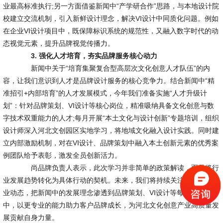
业最高标准执行;另一方面借鉴新闻中“产学研合作”思路，与本地设计院
校建立交流机制，引入新鲜设计理念，解决VI设计中同质化问题。例如
在企业VI设计项目中，既保障标识系统的规范性，又融入数字时代的动
态视觉元素，提升品牌视觉传播力。
3. 强化人才培育，夯实品牌服务核心动力
新闻中关于“培育集聚复合型高层次文化创意人才队伍”的内
容，让我们意识到人才是品牌设计服务的核心竞争力。结合新闻中“精
准招引+内部培育”的人才发展模式，今年我们准备实施“人才升级计
划”：针对品牌策划、VI设计等核心岗位，精准吸纳具备文化创意与数
字技术双重能力的人才;每月开展“本土文化与设计创新”专题培训，组织
设计师深入河北文创园区实地学习，将地域文化融入设计实践。同时建
立内部激励机制，对在VI设计、品牌策划中融入本土创新元素的优秀案
例团队给予表彰，激发全员创新活力。
尚品牌负责人表示，此次学习并非简单的政策解读，而是将行
业发展趋势转化为具体行动的契机。未来，我们将持续关注河北文创产
业动态，把新闻中的发展理念渗透到品牌策划、VI设计等每一项服务
中，以更专业的能力助力客户品牌成长，为河北文化创意产业高质量发
展贡献自身力量。