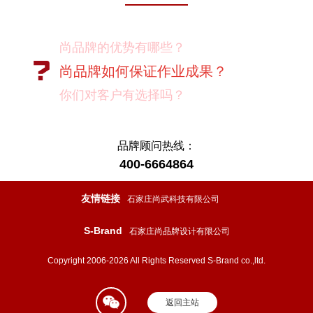
尚品牌的优势有哪些？
尚品牌如何保证作业成果？
你们对客户有选择吗？
我如何向我的同事及领导推荐尚品牌？
有没有案例资料？
品牌顾问热线：
400-6664864
项目启动之前您需要给我们提供什么资
料？
友情链接
石家庄尚武科技有限公司
项目启动之前您需要给我们提供什么资
S-Brand
石家庄尚品牌设计有限公司
料？
怎样保证项目进度按时完成？
Copyright 2006-2026 All Rights Reserved S-Brand co.,ltd.
设计过程中双方怎样进行沟通？
返回主站
如果在设计的过程中出现问题怎么处