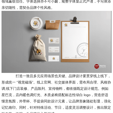
领域赢取信任。字体选择亦不可小觑，规整字体显正式严谨，手写体添
亲切随性，需契合品牌个性风格。
打造一致且多元应用场景也关键。品牌设计要贯穿线上线下，
形成统一 “视觉磁场”。线上官网、社交媒体界面，需布局合理、风格协
调;线下门店装修、产品陈列、宣传物料，都依循既定设计规范。例如
星巴克，店内暖色调灯光、木质桌椅搭配标志性绿白 logo，营造舒适
惬意氛围，外带杯、手提袋同款设计元素，让品牌形象随处彰显，强化
记忆烙印。同时，针对特殊活动、节日，适度灵活调整设计，推出限定