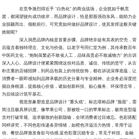
在竞争激烈得近乎 “白热化” 的商业战场，企业犹如千帆竞
渡，都渴望驶向成功彼岸，而品牌设计，恰是那股强劲东风，能助力企
业脱颖而出、领航前行。可究竟如何做好品牌设计，使其发挥这般关键
效能呢?
深入洞悉品牌内核是首要步骤。品牌绝非徒有其表的空壳，背
后蕴含着独特理念、文化与价值。以老字号同仁堂为例，其传承数百年
中医药文化，“炮制虽繁必不敢省人工，品味虽贵必不敢减物力” 的古训
深入人心。品牌设计便紧紧围绕这份对品质、诚信、传统的坚守，从古
朴庄重的店铺招牌，到药品包装上的传统纹饰，都在诉说深厚底蕴，让
消费者一眼即感知到品牌承载的历史分量与专业精神。企业务必深度挖
掘自身根源，提炼核心价值，诸如创新科技、贴心服务、环保理念等，
为后续设计筑牢基石。
视觉形象塑造是品牌设计 “重头戏”。标志堪称品牌 “脸面”，需
简洁且极具辨识度。像苹果公司，那被咬一口的苹果标志，极简造型蕴
含对打破常规、追求极致的创新隐喻，全球消费者过目难忘。色彩搭配
同样讲究，不同色彩传递各异情绪，如橙色洋溢活力热情，常用于运
动、餐饮品牌激发食欲与动感;蓝色彰显沉稳专业，常见于科技、金融