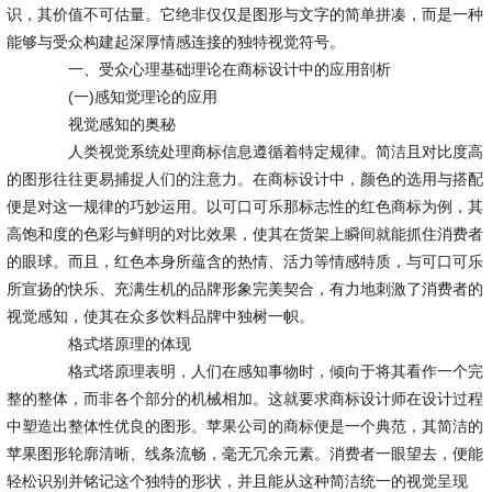
识，其价值不可估量。它绝非仅仅是图形与文字的简单拼凑，而是一种
能够与受众构建起深厚情感连接的独特视觉符号。
一、受众心理基础理论在商标设计中的应用剖析
(一)感知觉理论的应用
视觉感知的奥秘
人类视觉系统处理商标信息遵循着特定规律。简洁且对比度高
的图形往往更易捕捉人们的注意力。在商标设计中，颜色的选用与搭配
便是对这一规律的巧妙运用。以可口可乐那标志性的红色商标为例，其
高饱和度的色彩与鲜明的对比效果，使其在货架上瞬间就能抓住消费者
的眼球。而且，红色本身所蕴含的热情、活力等情感特质，与可口可乐
所宣扬的快乐、充满生机的品牌形象完美契合，有力地刺激了消费者的
视觉感知，使其在众多饮料品牌中独树一帜。
格式塔原理的体现
格式塔原理表明，人们在感知事物时，倾向于将其看作一个完
整的整体，而非各个部分的机械相加。这就要求商标设计师在设计过程
中塑造出整体性优良的图形。苹果公司的商标便是一个典范，其简洁的
苹果图形轮廓清晰、线条流畅，毫无冗余元素。消费者一眼望去，便能
轻松识别并铭记这个独特的形状，并且能从这种简洁统一的视觉呈现