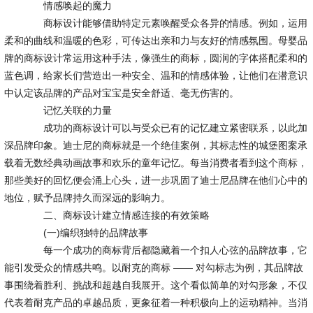
情感唤起的魔力
商标设计能够借助特定元素唤醒受众各异的情感。例如，运用
柔和的曲线和温暖的色彩，可传达出亲和力与友好的情感氛围。母婴品
牌的商标设计常运用这种手法，像强生的商标，圆润的字体搭配柔和的
蓝色调，给家长们营造出一种安全、温和的情感体验，让他们在潜意识
中认定该品牌的产品对宝宝是安全舒适、毫无伤害的。
记忆关联的力量
成功的商标设计可以与受众已有的记忆建立紧密联系，以此加
深品牌印象。迪士尼的商标就是一个绝佳案例，其标志性的城堡图案承
载着无数经典动画故事和欢乐的童年记忆。每当消费者看到这个商标，
那些美好的回忆便会涌上心头，进一步巩固了迪士尼品牌在他们心中的
地位，赋予品牌持久而深远的影响力。
二、商标设计建立情感连接的有效策略
(一)编织独特的品牌故事
每一个成功的商标背后都隐藏着一个扣人心弦的品牌故事，它
能引发受众的情感共鸣。以耐克的商标 —— 对勾标志为例，其品牌故
事围绕着胜利、挑战和超越自我展开。这个看似简单的对勾形象，不仅
代表着耐克产品的卓越品质，更象征着一种积极向上的运动精神。当消