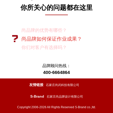
你所关心的问题都在这里
尚品牌的优势有哪些？
尚品牌如何保证作业成果？
你们对客户有选择吗？
我如何向我的同事及领导推荐尚品牌？
有没有案例资料？
品牌顾问热线：
400-6664864
项目启动之前您需要给我们提供什么资
料？
友情链接
石家庄尚武科技有限公司
项目启动之前您需要给我们提供什么资
S-Brand
石家庄尚品牌设计有限公司
料？
怎样保证项目进度按时完成？
Copyright 2006-2026 All Rights Reserved S-Brand co.,ltd.