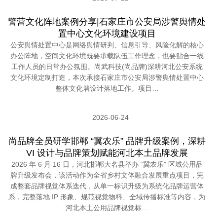
警营文化阵地案例分享|石家庄市公安局涉警舆情处
置中心文化环境建设项目
公安舆情处置中心是网络舆情研判、信息引导、风险化解的核心
办公阵地，空间文化环境既要承载队伍工作理念，也要贴合一线
工作人员的日常办公氛围。尚武科技(尚品牌)深耕河北公安系统
文化环境定制打造，本次承接石家庄市公安局涉警舆情处置中心
整体文化墙设计落地工作。项目…
2026-06-24
尚品牌全员研学邯郸 “冀农乐” 品牌升级案例，深耕
VI 设计与品牌策划赋能河北本土品牌发展
2026 年 6 月 16 日，河北邯郸大名县举办 “冀农乐” 区域公用品
牌升级发布会，该活动作为全省乡村文体融合发展重点项目，完
成整套品牌视觉体系迭代，从单一标识升级为系统化品牌运营体
系，完整落地 IP 形象、规范视觉物料、全域传播标准等内容，为
河北本土公用品牌视觉标…