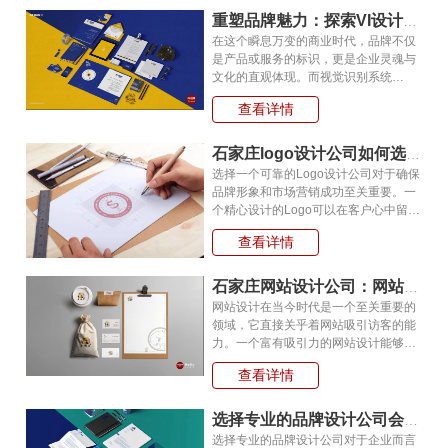
重塑品牌魅力：探索VI设计的无限可能
在这个瞬息万变的商业时代，品牌不仅
是产品或服务的标识，更是企业灵魂与
文化的直观体现。而视觉识别系统
(VisualIdentity，简称VI)设计，作为品
查看详情
牌塑造的关键一环，正以其独特的魅
力，引领着企业穿越激烈的市场竞争，
直击消费
石家庄logo设计公司如何选择才可靠?
选择一个可靠的Logo设计公司对于确保
品牌形象和市场营销成功至关重要。一
个精心设计的Logo可以在客户心中留下
深刻印象，提高品牌的可识别性和信任
查看详情
度。在选择合适的设计公司之前，需要
考虑一些关键因素，以确保投资是明智
石家庄网站设计公司：网站吸引访客的八大设计方法?
网站设计在当今时代是一个至关重要的
领域，它直接关乎着网站吸引访客的能
力。一个富有吸引力的网站设计能够提
升用户的留存率、提高转化率，同时还
查看详情
可以树立起品牌形象。下面，石家庄网
站设计公司为大家介绍八种吸引访客的
选择专业的品牌设计公司会带来哪些好处?
选择专业的品牌设计公司对于企业而言