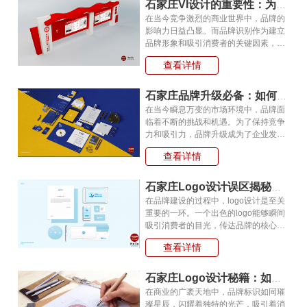
石家庄VI设计的重要性：为什么它是品牌识别的关键?
在当今竞争激烈的商业世界中，品牌的
影响力日益凸显。而品牌识别作为建立
品牌形象和吸引消费者的关键因素，其
重要性不言而喻。其中，
查看详情
VI(VisualIdentity，视觉识别)设计更是
在品牌识别中发挥着举足轻重的作用。
VI设计不仅
石家庄品牌升级必备：如何通过 VI 设计重塑品牌形象?
在当今瞬息万变的市场环境中，品牌面
临着不断的挑战和机遇。为了保持竞争
力和吸引力，品牌升级成为了企业发展
的重要战略，而VI设计在这一过程中发
查看详情
挥着至关重要的作用。VI设计，即视觉
识别设计，涵盖了品牌的标志、色彩、
字
石家庄Logo设计误区揭秘：避免这些错误，让品牌更出彩？
在品牌建设的过程中，logo设计是至关
重要的一环。一个出色的logo能够瞬间
吸引消费者的目光，传达品牌的核心价
值，然而，在logo设计中存在着一些常
查看详情
见的误区，如果不加以避免，可能会影
响品牌的形象和传播效果。误区一：过
度复
石家庄Logo设计秘籍：如何设计一个令人难忘的品牌标识?
在商业的广袤天地中，品牌标识如同璀
璨星辰，闪耀着独特的光芒，吸引着消