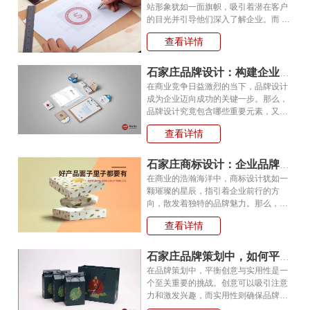
站形象犹如一面旗帜，吸引着潜在客户
的目光并引导他们深入了解企业。而 VI
设计则是塑造这一旗帜鲜明特色与独特
查看详情
魅力的核心力量。 首先，VI 设计赋
予企业网站统一且独特的视觉标识。一
个成功的 VI 设计包含了标志、标准字、
石家庄品牌设计：构建企业形象的战略蓝图?
标准色等…
在商业竞争日益激烈的当下，品牌设计
成为企业迈向成功的关键一步。那么，
品牌设计究竟包含哪些重要元素，又该
如何进行有效的品牌设计呢? 品牌
查看详情
设计首先要有明确的定位。企业需要清
晰地界定自身在市场中的位置，明确目
标受众是谁。例如，一家主打高端时尚
石家庄商标设计：企业品牌的视觉核心密码?
服饰的品牌，其…
在商业的浩瀚海洋中，商标设计犹如一
颗璀璨的星辰，指引着企业前行的方
向，散发着独特的品牌魅力。那么，商
标设计究竟有着怎样的奥秘与关键要点
查看详情
呢? 商标设计首先要注重简洁性与
易记性。一个简单明了的商标，能够在
瞬间抓住消费者的目光，并深深印刻在
石家庄品牌策划中，如何平衡创意与实用性?
他们的脑海中。例…
在品牌策划中，平衡创意与实用性是一
个至关重要的挑战。创意可以吸引注意
力和激发兴趣，而实用性则确保品牌策
略能够落地并产生实际效果。以下是一