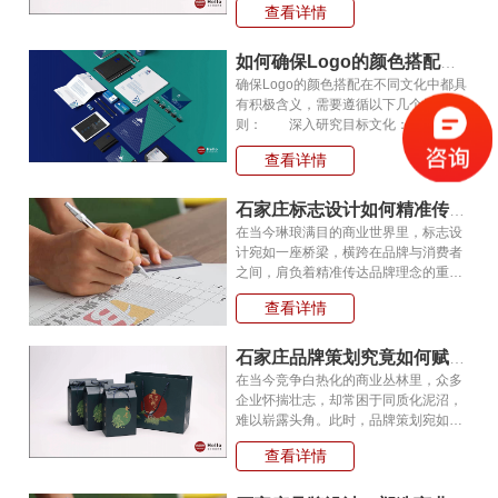
查看详情
些策略，可以帮助在品牌策划中实现创
意与实用性的平衡： 明确目标和受
众： 在策划之初，明确品牌的目标
如何确保Logo的颜色搭配在不同文化中都具有积极含义?
和目标受众。这…
确保Logo的颜色搭配在不同文化中都具
有积极含义，需要遵循以下几个原
则： 深入研究目标文化：在设计
Logo之前，必须充分了解目标市场的文
查看详情
化背景。不同的文化对于颜色、形状、
图案等元素有着不同的理解和情感联
结。例如，红色在中国代表幸运和喜
石家庄标志设计如何精准传达品牌理念?
庆，但在西方一些文化中却…
在当今琳琅满目的商业世界里，标志设
计宛如一座桥梁，横跨在品牌与消费者
之间，肩负着精准传达品牌理念的重
任。可究竟怎样的设计魔法，能让标志
查看详情
完美诠释品牌的内在精髓呢? 深入
洞悉品牌核心价值是基石。每个品牌都
怀揣着独特的 “灵魂”，或彰显创新无
石家庄品牌策划究竟如何赋能企业腾飞?
畏，或秉持匠心…
在当今竞争白热化的商业丛林里，众多
企业怀揣壮志，却常困于同质化泥沼，
难以崭露头角。此时，品牌策划宛如一
把利刃，划破混沌，为企业辟出独属的
查看详情
康庄大道，助力其扶摇直上、一飞冲
天。那么，品牌策划究竟是怎样施展