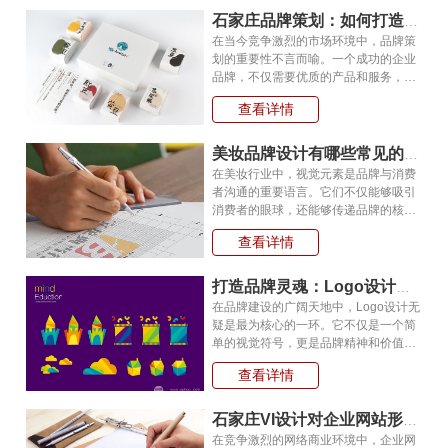
计，塑造了一个具有亲和力和专业性的
石家庄品牌策划：如何打造深入人心的品牌识别VI体系?
品牌形象，从而在…
在当今竞争激烈的市场环境中，品牌策
划的重要性不言而喻。一个成功的企业
品牌，不仅需要优质的产品和服务，更
需要一个深入人心的品牌识别VI体系。
查看详情
今天，我们就以尚品牌为石家庄垣味大
好河山品牌打造的VI体系为例，来探讨
品牌策划的关键要素。 一、品牌策
美妆品牌设计有哪些常见的视觉元素?
划的起点：精准…
在美妆行业中，视觉元素是品牌与消费
者沟通的重要语言。它们不仅能够吸引
消费者的眼球，还能够传递品牌的核心
价值和个性。一个精心设计的视觉元素
查看详情
能够让消费者在众多品牌中一眼识别出
你的品牌，并留下深刻的印象。本文将
探讨美妆品牌设计中常见的视觉元素，
打造品牌灵魂：Logo设计的艺术与科学！
以及它们如何帮…
在品牌建设的广阔天地中，Logo设计无
疑是最为核心的一环。它不仅是一个简
单的视觉符号，更是品牌精神和价值的
集中体现。本文将深入探讨Logo设计的
查看详情
重要性、设计原则以及如何通过有效的
Logo设计策略来提升网站的在线可见度
和品牌影响力。 Logo设计的重要
石家庄VI设计对企业网站形象提升有何关键作用?
性 Logo是品牌…
在竞争激烈的网络商业环境中，企业网