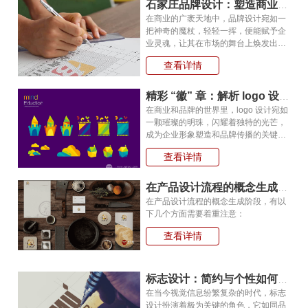
“魔法”，赋能企业腾飞的呢? 品牌策
石家庄品牌设计：塑造商业传奇的艺术魔法!
划首重精准定…
在商业的广袤天地中，品牌设计宛如一
把神奇的魔杖，轻轻一挥，便能赋予企
业灵魂，让其在市场的舞台上焕发出耀
眼光芒。品牌设计远不止是简单的视觉
查看详情
呈现，它是一个综合性的战略工程，涵
盖了从品牌理念构思到视觉形象塑造的
全过程。 品牌设计的第一步是挖掘
精彩 “徽” 章：解析 logo 设计的魅力与价值!
品牌核心价值。…
在商业和品牌的世界里，logo 设计宛如
一颗璀璨的明珠，闪耀着独特的光芒，
成为企业形象塑造和品牌传播的关键力
量。 logo 设计绝非简单的图形拼
查看详情
凑，它是一种艺术与策略的精妙融合。
每一个成功的 logo 背后都蕴藏着深刻
的含义和精心的构思。以苹果公司的
在产品设计流程的概念生成阶段，需要注意什么?
logo 为例，那简…
在产品设计流程的概念生成阶段，有以
下几个方面需要着重注意：
查看详情
标志设计：简约与个性如何在方寸间完美平衡
在当今视觉信息纷繁复杂的时代，标志
设计扮演着极为关键的角色，它如同品