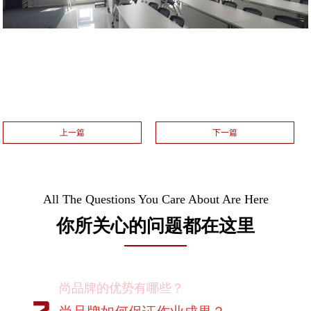
上一篇
下一篇
All The Questions You Care About Are Here
你所关心的问题都在这里
尚品牌如何保证作业成果？
你们对客户有选择吗？