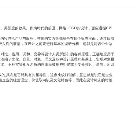
誉度的效果。作为时代的前卫，网络LOGO的设计，更应遵循CIS
化内容包括产品与服务，整体的实力等都融合在这个标志里面，通过后期
师比较头疼的事情，在设计之前要进行基本的调研分析，也就是对该企业做
、对比、借用、调和、变异等设计人员所熟知的各种原理，正确地应用于
在浓缩了文化、背景、对象、理念及各种设计原理的基调上，实现对象最
艺术、不朴实等相互矛盾的理由而被用户拒绝或为受众排斥、遗忘。所以
的;其次是它所具有的领导性，这点比较好理解，意思就是说它是企业
着企业的经营理念，价值取向以及文化特色等，因此在设计标志的时候