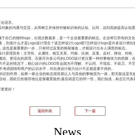
文化语言。
象的沟通与交流，从而树立并保持对被标识体的认知、认同，达到高效提高认知度、美
于自己的独特logo，出现次数最多，是一个企业最重要的标志。企业将它所有的文
到底什么才是Logo设计理念？该怎样设计Logo呢?怎样设计logo是许多设计
，这也是最重要的一步，只有经过反复的推敲修改，才能设计出令人满意的标志。
设计原理具有：主导性、从属性、相互关系、均衡、比例、反复、反衬、律动、对称
概括、更综合的原理。石家庄许多公司的LOGO设计更注重一种对事物张力的把握，
力不足的情况下，精心设计的LOGO常会因为不理解、不认同、不现实、不前卫、不
。不考虑国情和用户的认识水平，对自身设计能力估计不足都是要不得的。
的识别作用，如果一家企业的标志很容易让人与其他的事物混为一谈，那无疑这是失败
活动，因此它的领导地位是毋庸置疑的;最后就是它的同一性，我们知道，标志它代表
样更更好！
返回列表
下一篇
News