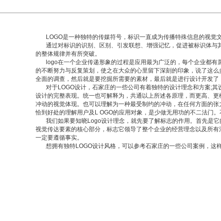
LOGO是一种独特的传媒符号，标识一直成为传播特殊信息的视觉
通过对标识的识别、区别、引发联想、增强记忆，促进被标识体与其对
的整体规律并有所突破。
logo在一个企业传递形象的过程是应用最为广泛的，每个企业都有属
的不断努力与反复策划，使之在大众的心里留下深刻的印象，说了这么多，
全面的调查，然后就是要挖掘所需要的素材，最后就是进行设计开发了
对于LOGO设计，石家庄的一些公司有着独特的设计理念和方案;其
设计的完整表现。统一也可解释为，共通以上所述各原理，而更高、更
冲动的视觉体现。也可以理解为一种最受制约的冲动，在任何方面的张
恰到好处的理解用户及L OGO的应用对象，是少做无用功的不二法门
我们如果要知晓Logo设计理念，就先要了解标志的作用。首先是它
视觉传达要素的核心部分，标志它领导了整个企业的经营理念以及所有
一定要遵循事实。
想拥有独特LOGO设计风格，可以参考石家庄的一些公司案例，这