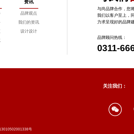
资讯
怎样保证项目进度按时完成？
与尚品牌合作，您
设计过程中双方怎样进行沟通？
伴
品牌观点
我们以客户至上，
力求呈现好的品牌
务
我们的资讯
如果在设计的过程中出现问题怎么处理？
值
设计设计
设计完成后都交付什么内容？
品牌顾问热线：
境
关于设计版权问题。
0311-66
交付后的服务。
尚品牌的价格体系是什么样的？
关注我们：
010502001338号