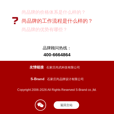
尚品牌的价格体系是什么样的？
尚品牌的工作流程是什么样的？
尚品牌的优势有哪些？
尚品牌如何保证作业成果？
你们对客户有选择吗？
品牌顾问热线：
400-6664864
我如何向我的同事及领导推荐尚品牌？
有没有案例资料？
友情链接
石家庄尚武科技有限公司
项目启动之前您需要给我们提供什么资
S-Brand
石家庄尚品牌设计有限公司
料？
项目启动之前您需要给我们提供什么资
Copyright 2006-2026 All Rights Reserved S-Brand co.,ltd.
料？
返回主站
怎样保证项目进度按时完成？