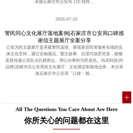
承接石家庄市公安局 110 指挥…
2026-07-15
警民同心文化展厅落地案例|石家庄市公安局口碑感
谢信主题展厅全案分享
公安为民主题展厅是承载警民温情、展现基层民警服务实绩的实
体文化空间，通过实物展品、图文叙事、沉浸式场景营造，能够
直观传递公安队伍扎根群众、用心办事的为民底色。尚武科技(尚
品牌)深耕河北公安系统文化展厅、文化墙定制落地业务，本次承
接石家庄市公安局「口碑・感…
All The Questions You Care About Are Here
你所关心的问题都在这里