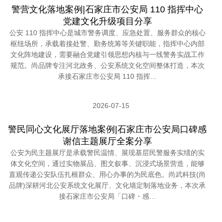
警营文化落地案例|石家庄市公安局 110 指挥中心
党建文化升级项目分享
公安 110 指挥中心是城市警务调度、应急处置、服务群众的核心
枢纽场所，承载着接处警、勤务统筹等关键职能，指挥中心内部
文化阵地建设，需要融合党建引领思想内核与一线警务实战工作
规范。尚品牌专注河北政务、公安系统文化空间整体打造，本次
承接石家庄市公安局 110 指挥…
2026-07-15
警民同心文化展厅落地案例|石家庄市公安局口碑感
谢信主题展厅全案分享
公安为民主题展厅是承载警民温情、展现基层民警服务实绩的实
体文化空间，通过实物展品、图文叙事、沉浸式场景营造，能够
直观传递公安队伍扎根群众、用心办事的为民底色。尚武科技(尚
品牌)深耕河北公安系统文化展厅、文化墙定制落地业务，本次承
接石家庄市公安局「口碑・感…