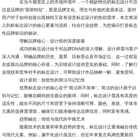
在当今视觉至上的市场环境中，一个精妙绝伦的标志设计不仅
仅是品牌的“面部特征”，更是品牌文化、理念与价值的直观表达。面对
用户对于如何创造出既独特又富有深意标志设计的热切需求，本文将深
入剖析标志设计的核心要素与流程，结合行业趋势，为您揭示打造标志
性品牌标识的秘诀。
理解品牌核心：设计前的深度探索
成功的标志设计始于对品牌DNA的深入理解。设计师需与客户
深入沟通，明确品牌的历史、愿景、目标受众及市场定位。这一过程旨
在提炼出品牌的核心价值，为后续设计提供坚实的基础。同时，了解行
业现状和竞争对手的标志设计，可帮助设计作品独树一帜，避免雷同。
设计原则：创造性的简洁与记忆性
优秀标志设计的核心在于“简洁而不简单”。简洁的设计易于识
别与记忆，能够在瞬间抓住观众的眼球。同时，标志设计需具有高度的
适应性，能在不同的尺寸和背景下保持清晰可辨。颜色、形状、字体等
元素的选择需谨慎，确保它们能准确传达品牌信息，同时富有美感。
趋势融合：传统与现代的平衡艺术
随着技术的发展和审美趋势的变化，标志设计正逐渐融合传统
与现代元素。例如，扁平化设计虽流行，但近年来复古风潮也重新回