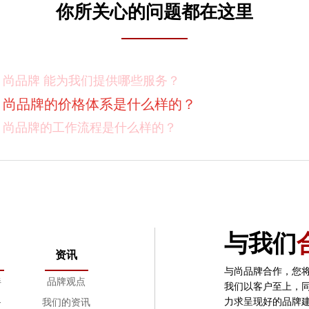
你所关心的问题都在这里
尚品牌的价格体系是什么样的？
尚品牌的工作流程是什么样的？
尚品牌的优势有哪些？
尚品牌如何保证作业成果？
你们对客户有选择吗？
我如何向我的同事及领导推荐尚品牌？有没有案例资料
项目启动之前您需要给我们提供什么资料？
项目启动之前您需要给我们提供什么资料？
与我们
怎样保证项目进度按时完成？
资讯
与尚品牌合作，您
设计过程中双方怎样进行沟通？
伴
品牌观点
我们以客户至上，
如果在设计的过程中出现问题怎么处理？
力求呈现好的品牌
务
我们的资讯