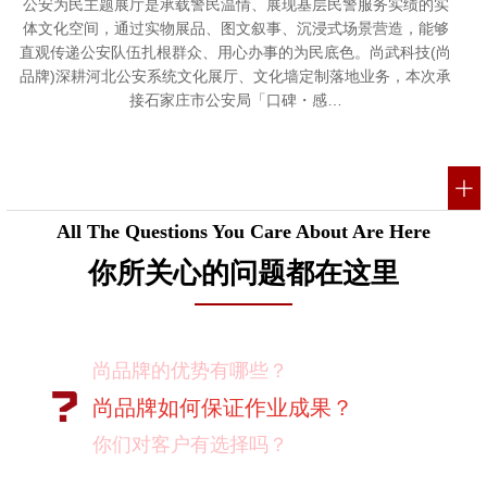
公安为民主题展厅是承载警民温情、展现基层民警服务实绩的实
体文化空间，通过实物展品、图文叙事、沉浸式场景营造，能够
直观传递公安队伍扎根群众、用心办事的为民底色。尚武科技(尚
品牌)深耕河北公安系统文化展厅、文化墙定制落地业务，本次承
接石家庄市公安局「口碑・感…
All The Questions You Care About Are Here
你所关心的问题都在这里
尚品牌的优势有哪些？
尚品牌如何保证作业成果？
你们对客户有选择吗？
我如何向我的同事及领导推荐尚品牌？