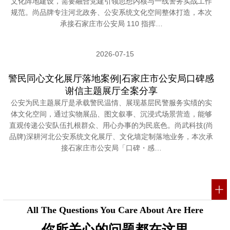
文化阵地建设，需要融合党建引领思想内核与一线警务实战工作
规范。尚品牌专注河北政务、公安系统文化空间整体打造，本次
承接石家庄市公安局 110 指挥…
2026-07-15
警民同心文化展厅落地案例|石家庄市公安局口碑感
谢信主题展厅全案分享
公安为民主题展厅是承载警民温情、展现基层民警服务实绩的实
体文化空间，通过实物展品、图文叙事、沉浸式场景营造，能够
直观传递公安队伍扎根群众、用心办事的为民底色。尚武科技(尚
品牌)深耕河北公安系统文化展厅、文化墙定制落地业务，本次承
接石家庄市公安局「口碑・感…
All The Questions You Care About Are Here
你所关心的问题都在这里