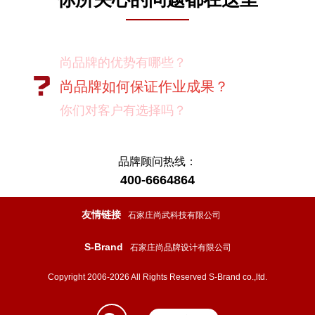
尚品牌如何保证作业成果？
你们对客户有选择吗？
我如何向我的同事及领导推荐尚品牌？
有没有案例资料？
项目启动之前您需要给我们提供什么资
品牌顾问热线：
400-6664864
料？
项目启动之前您需要给我们提供什么资
友情链接
石家庄尚武科技有限公司
料？
S-Brand
石家庄尚品牌设计有限公司
怎样保证项目进度按时完成？
设计过程中双方怎样进行沟通？
Copyright 2006-2026 All Rights Reserved S-Brand co.,ltd.
如果在设计的过程中出现问题怎么处