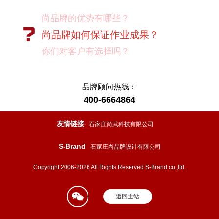
尚品牌的优势有哪些？
尚品牌如何保证作业成果？
你们对客户有选择吗？
我如何向我的同事及领导推荐尚品牌？
有没有案例资料？
品牌顾问热线：
400-6664864
项目启动之前您需要给我们提供什么资
料？
友情链接
石家庄尚武科技有限公司
项目启动之前您需要给我们提供什么资
S-Brand
石家庄尚品牌设计有限公司
料？
怎样保证项目进度按时完成？
Copyright 2006-2026 All Rights Reserved S-Brand co.,ltd.
设计过程中双方怎样进行沟通？
返回主站
如果在设计的过程中出现问题怎么处
理？