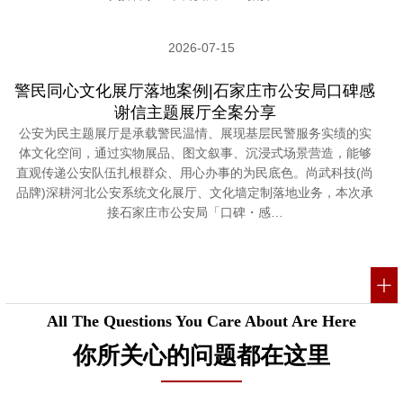
2026-07-15
警民同心文化展厅落地案例|石家庄市公安局口碑感
谢信主题展厅全案分享
公安为民主题展厅是承载警民温情、展现基层民警服务实绩的实
体文化空间，通过实物展品、图文叙事、沉浸式场景营造，能够
直观传递公安队伍扎根群众、用心办事的为民底色。尚武科技(尚
品牌)深耕河北公安系统文化展厅、文化墙定制落地业务，本次承
接石家庄市公安局「口碑・感…
All The Questions You Care About Are Here
你所关心的问题都在这里