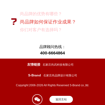
尚品牌的优势有哪些？
尚品牌如何保证作业成果？
你们对客户有选择吗？
我如何向我的同事及领导推荐尚品牌？
有没有案例资料？
品牌顾问热线：
400-6664864
项目启动之前您需要给我们提供什么资
料？
友情链接
石家庄尚武科技有限公司
项目启动之前您需要给我们提供什么资
S-Brand
石家庄尚品牌设计有限公司
料？
怎样保证项目进度按时完成？
Copyright 2006-2026 All Rights Reserved S-Brand co.,ltd.
设计过程中双方怎样进行沟通？
返回主站
如果在设计的过程中出现问题怎么处