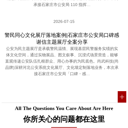
承接石家庄市公安局 110 指挥…
2026-07-15
警民同心文化展厅落地案例|石家庄市公安局口碑感
谢信主题展厅全案分享
公安为民主题展厅是承载警民温情、展现基层民警服务实绩的实
体文化空间，通过实物展品、图文叙事、沉浸式场景营造，能够
直观传递公安队伍扎根群众、用心办事的为民底色。尚武科技(尚
品牌)深耕河北公安系统文化展厅、文化墙定制落地业务，本次承
接石家庄市公安局「口碑・感…
All The Questions You Care About Are Here
你所关心的问题都在这里