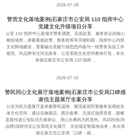
2026-07-28
警营文化落地案例|石家庄市公安局 110 指挥中心
党建文化升级项目分享
公安 110 指挥中心是城市警务调度、应急处置、服务群众的核心
枢纽场所，承载着接处警、勤务统筹等关键职能，指挥中心内部
文化阵地建设，需要融合党建引领思想内核与一线警务实战工作
规范。尚品牌专注河北政务、公安系统文化空间整体打造，本次
承接石家庄市公安局 110 指挥…
2026-07-15
警民同心文化展厅落地案例|石家庄市公安局口碑感
谢信主题展厅全案分享
公安为民主题展厅是承载警民温情、展现基层民警服务实绩的实
体文化空间，通过实物展品、图文叙事、沉浸式场景营造，能够
直观传递公安队伍扎根群众、用心办事的为民底色。尚武科技(尚
品牌)深耕河北公安系统文化展厅、文化墙定制落地业务，本次承
接石家庄市公安局「口碑・感…