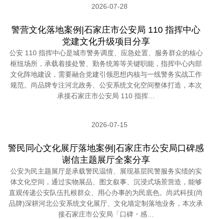
2026-07-28
警营文化落地案例|石家庄市公安局 110 指挥中心
党建文化升级项目分享
公安 110 指挥中心是城市警务调度、应急处置、服务群众的核心
枢纽场所，承载着接处警、勤务统筹等关键职能，指挥中心内部
文化阵地建设，需要融合党建引领思想内核与一线警务实战工作
规范。尚品牌专注河北政务、公安系统文化空间整体打造，本次
承接石家庄市公安局 110 指挥…
2026-07-15
警民同心文化展厅落地案例|石家庄市公安局口碑感
谢信主题展厅全案分享
公安为民主题展厅是承载警民温情、展现基层民警服务实绩的实
体文化空间，通过实物展品、图文叙事、沉浸式场景营造，能够
直观传递公安队伍扎根群众、用心办事的为民底色。尚武科技(尚
品牌)深耕河北公安系统文化展厅、文化墙定制落地业务，本次承
接石家庄市公安局「口碑・感…