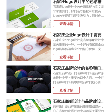
值
石家庄logo设计中的色彩搭配与意义?
石家庄logo设计中的色彩搭配与意义是
非常重要的，好的色彩搭配可以提高
logo的美观度和视觉吸引力，同时也可
以传递出品牌的价值观和形象。以下是
查看详情
一些石家庄logo设计中的色彩搭配与意
义的例子:红色：红色是石家庄logo设计
石家庄企业logo设计中需要遵循的原则有哪些?
石家庄企业logo设计是品牌形象设计中
至关重要的一环。一个好的石家庄企业
logo能够传达出企业的核心价值、文化
和信誉，同时能够吸引和留住消费者的
查看详情
注意力。在设计企业logo时，需要遵循
以下原则:易于识别：一个好的企业lo
石家庄品牌设计的名称和口号的策划原则有哪些呢?
石家庄品牌设计的名称和口号是品牌形
象设计中至关重要的两个方面。一个好
的名称和口号能够体现品牌的核心价
值、吸引消费者的注意力，并且能够与
查看详情
品牌其他元素相互协调，共同构建品牌
形象。下面是一些石家庄品牌设计的名
石家庄商标设计与品牌建设的关系?
商标设计是品牌建设的重要组成部分，
它在品牌的发展过程中起着至关重要的