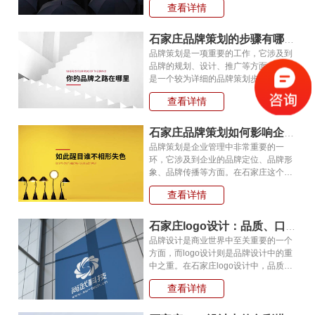
查看详情
品牌策划可以确定品牌的核心价值、定
位和视觉形象，帮助企业在消费者心目
石家庄品牌策划的步骤有哪些呢?
品牌策划是一项重要的工作，它涉及到
品牌的规划、设计、推广等方面。下面
是一个较为详细的品牌策划步骤，帮助
品牌策划人员更好地开展工作。确定品
查看详情
牌目标在进行品牌策划之前，首先要明
确品牌的目标。品牌目标应该明确、具
石家庄品牌策划如何影响企业的市场营销?
品牌策划是企业管理中非常重要的一
环，它涉及到企业的品牌定位、品牌形
象、品牌传播等方面。在石家庄这个竞
争激烈的市场中，品牌策划对于企业市
查看详情
场营销的影响至关重要。本文将介绍石
家庄品牌策划如何影响企业的市场营销
石家庄logo设计：品质、口碑、诚信打造专业形象
品牌设计是商业世界中至关重要的一个
方面，而logo设计则是品牌设计中的重
中之重。在石家庄logo设计中，品质、
口碑、诚信是打造专业形象的关键方
查看详情
面。品质是logo设计的基础，一个高品
质的logo设计能够为品牌带来更高的价