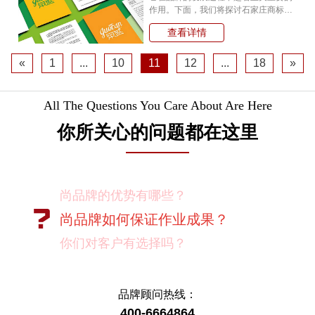
作用。下面，我们将探讨石家庄商标设
计与品牌建设之间的关系。首先，商标
查看详情
设计是品牌建设的基础。品牌建设是一
个长期的过程，需要不断地投入和努力
«
1
...
10
11
12
...
18
»
All The Questions You Care About Are Here
你所关心的问题都在这里
尚品牌的优势有哪些？
尚品牌如何保证作业成果？
你们对客户有选择吗？
我如何向我的同事及领导推荐尚品牌？
有没有案例资料？
品牌顾问热线：
400-6664864
项目启动之前您需要给我们提供什么资