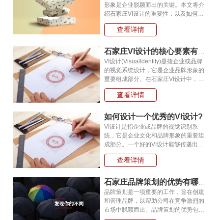
形象是企业脱颖而出的关键。本文将介
绍石家庄VI设计的重要性，以及如何通
过VI设计打造品牌独特形象，提升企业
查看详情
的竞争力。1、石家庄VI设计的定义与
意义VI(VisualIdentity)是企业视觉形
石家庄VI设计的核心要素有哪些呢?
VI设计(VisualIdentity)是指企业或品牌
的视觉系统设计，它是企业品牌形象的
重要组成部分。在石家庄VI设计中，核
心要素包括标志(Logo)、标准色彩
查看详情
(ColorPalette)、字体(Typography)和图
形元素(GraphicElements)等。以下是
如何设计一个优秀的VI设计?
VI设计是指企业或品牌的视觉识别系
统，它是企业文化和品牌形象的重要组
成部分。一个好的VI设计能够传递出企
业或品牌的核心价值观和品牌形象，并
查看详情
且能够使人们更容易理解和记住它们。
VI设计包括标志、字体、颜色、图形和
石家庄品牌策划的优势有哪些呢?
品牌策划是一项重要的工作，旨在创建
和管理品牌，以帮助公司在竞争激烈的
市场中脱颖而出。品牌策划的优势包括
以下几个方面:帮助企业树立品牌形象：