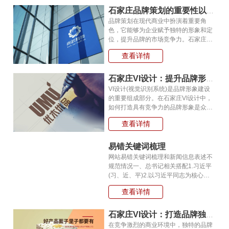
石家庄品牌策划的重要性以及如何进行有效的品牌策划?
品牌策划在现代商业中扮演着重要角
色，它能够为企业赋予独特的形象和定
位，提升品牌的市场竞争力。石家庄作
为一个充满活力和发展潜力的城市，拥
查看详情
有众多企业和创业者。本文将介绍石家
庄品牌策划的重要性以及如何进行有效
的
石家庄VI设计：提升品牌形象的利器!
VI设计(视觉识别系统)是品牌形象建设
的重要组成部分。在石家庄VI设计中，
如何打造具有竞争力的品牌形象是众多
企业所面临的重要问题。在这里，我们
查看详情
将为大家介绍石家庄VI设计的一些要
点，帮助大家更好地打造品牌形象。首
先
易错关键词梳理
网站易错关键词梳理和新闻信息表述不
规范情况一、总书记相关搭配1.习近平
(习、近、平)2.以习近平同志为核心的
党中央3.习近平新时代中国特色社会主
查看详情
义思想4.习近平总书记，不可写成“习总
书记”，要写全称二、省领导名字
石家庄VI设计：打造品牌独特形象的关键！
在竞争激烈的商业环境中，独特的品牌