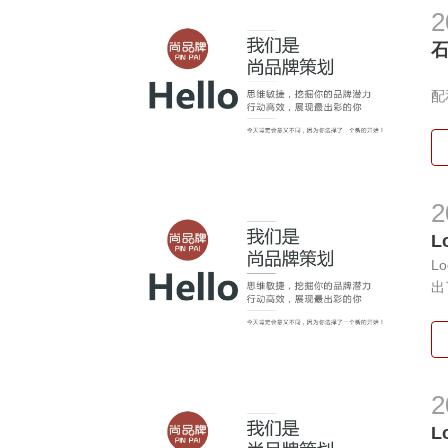
2
一
配
2
L
L
出
2
L