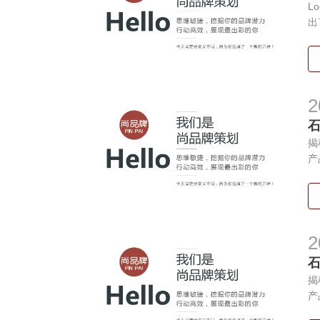
L
出
2
揭
产
2
揭
产