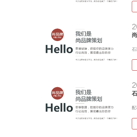
2
尚
石
石
2
一
配