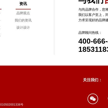
资讯
怎样保证项目进度按时完成？
与尚品牌合作，您
伴
品牌观点
设计过程中双方怎样进行沟通？
我们以客户至上，
力求呈现好的品牌
务
我们的资讯
如果在设计的过程中出现问题怎么处理？
值
设计设计
设计完成后都交付什么内容？
品牌顾问热线：
境
400-666
关于设计版权问题。
1853118
交付后的服务。
尚品牌的价格体系是什么样的？
关注我们：
010502001338号