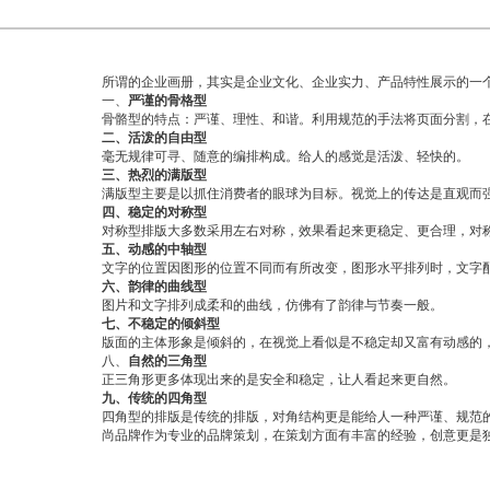
所谓的企业画册，其实是企业文化、企业实力、产品特性展示的一个
一、
严谨的骨格型
骨骼型的特点：严谨、理性、和谐。利用规范的手法将页面分割，在
二、活泼的自由型
毫无规律可寻、随意的编排构成。给人的感觉是活泼、轻快的。
三、热烈的满版型
满版型主要是以抓住消费者的眼球为目标。视觉上的传达是直观而强
四、稳定的对称型
对称型排版大多数采用左右对称，效果看起来更稳定、更合理，对称
五、动感的中轴型
文字的位置因图形的位置不同而有所改变，图形水平排列时，文字配
六、韵律的曲线型
图片和文字排列成柔和的曲线，仿佛有了韵律与节奏一般。
七、不稳定的倾斜型
版面的主体形象是倾斜的，在视觉上看似是不稳定却又富有动感的
八、
自然的三角型
正三角形更多体现出来的是安全和稳定，让人看起来更自然。
九、传统的四角型
四角型的排版是传统的排版，对角结构更是能给人一种严谨、规范
尚品牌作为专业的品牌策划，在策划方面有丰富的经验，创意更是独