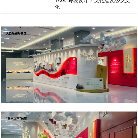
TAG:
环境设计
/
文化建设,公安文
化