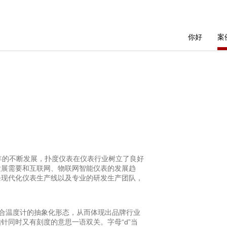
你好
案
年的不断发展，扑度仪表在仪表行业树立了良好
发展需要和互联网、物联网智能仪表的发展趋
条现代化仪表生产线以及专业的研发生产团队，
融合温度计的抽象化形态，从而体现出品牌行业
针同时又有刻度的意思一语双关。字母“d”当