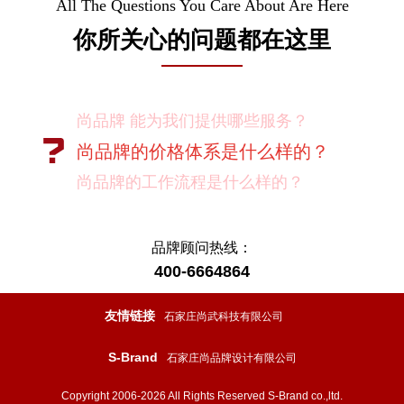
All The Questions You Care About Are Here
你所关心的问题都在这里
尚品牌 能为我们提供哪些服务？
尚品牌的价格体系是什么样的？
尚品牌的工作流程是什么样的？
尚品牌的优势有哪些？
尚品牌如何保证作业成果？
品牌顾问热线：
400-6664864
你们对客户有选择吗？
我如何向我的同事及领导推荐尚品牌？
友情链接
石家庄尚武科技有限公司
有没有案例资料？
S-Brand
石家庄尚品牌设计有限公司
项目启动之前您需要给我们提供什么资
料？
Copyright 2006-2026 All Rights Reserved S-Brand co.,ltd.