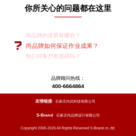
你所关心的问题都在这里
尚品牌如何保证作业成果？
你们对客户有选择吗？
我如何向我的同事及领导推荐尚品牌？
有没有案例资料？
项目启动之前您需要给我们提供什么资
品牌顾问热线：
料？
400-6664864
项目启动之前您需要给我们提供什么资
友情链接
石家庄尚武科技有限公司
料？
S-Brand
怎样保证项目进度按时完成？
石家庄尚品牌设计有限公司
设计过程中双方怎样进行沟通？
Copyright 2006-2026 All Rights Reserved S-Brand co.,ltd.