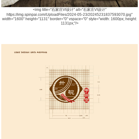
<img title="石家庄VI设计" alt="石家庄VI设计"
https://img.spinpai.com/UploadFiles/2024-05-23/20245231837593070.jpg"
width="1600" height="1131" border="0" vspace="0" style="width: 1600px; height:
1131px;"/>