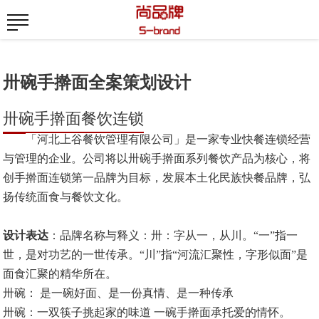
卅碗手擀面全案策划设计
卅碗手擀面餐饮连锁
「
河北上谷餐饮管理有限公司
」
是一家专业快餐连锁经营
与管理的企业。公司将以卅碗手擀面系列餐饮产品为核心，将
创手擀面连锁第一品牌为目标，发展本土化民族快餐品牌，弘
扬传统面食与餐饮文化。
设计表达
：品牌名称
与释义：
卅：字从一，从川。“一”指一
世，是对功艺的一世传承。“川”指“河流汇聚性，字形似面”是
面食汇聚的精华所在。
卅碗
： 是一碗好面、是一份真情、是一种传承
卅碗：一双筷子挑起家的味道 一碗手擀面承托爱的情怀。